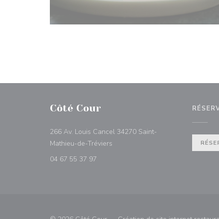
Côté Cour
RÉSER
266 Av. Louis Cancel 34270 Saint-
((ouvre une nouvelle fenêtre))
Mathieu-de-Tréviers
RÉSE
04 67 55 37 97