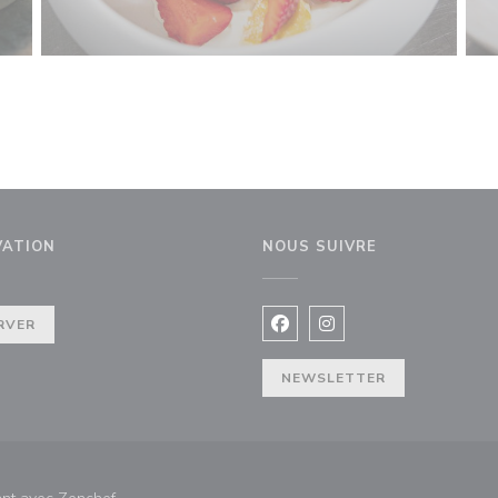
VATION
NOUS SUIVRE
RVER
Facebook ((ouvre une nouvel
Instagram ((ouvre une 
NEWSLETTER
((ouvre une nouvelle fenêtre))