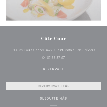
Côté Cour
((otevře
266 Av. Louis Cancel 34270 Saint-Mathieu-de-Tréviers
04 67 55 37 97
REZERVACE
REZERVOVAT STŮL
SLEDUJTE NÁS