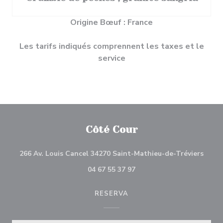
Origine Bœuf : France
Les tarifs indiqués comprennent les taxes et le
service
Côté Cour
((abr
266 Av. Louis Cancel 34270 Saint-Mathieu-de-Tréviers
04 67 55 37 97
RESERVA