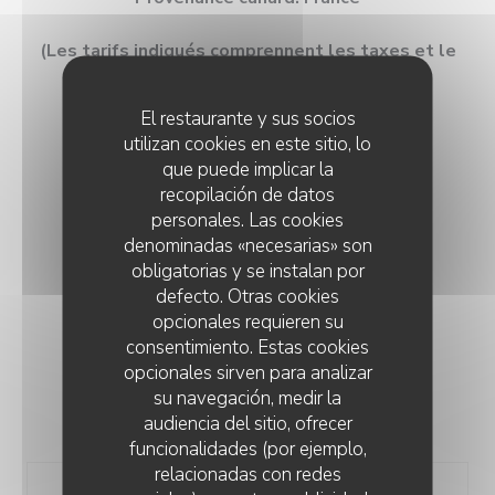
(Les tarifs indiqués comprennent les taxes et le
service)
El restaurante y sus socios
utilizan cookies en este sitio, lo
que puede implicar la
recopilación de datos
personales. Las cookies
MENU DÉJEUNER
denominadas «necesarias» son
obligatorias y se instalan por
Du mercredi au vendredi midi uniquement
defecto. Otras cookies
27,00 EUR
opcionales requieren su
consentimiento. Estas cookies
opcionales sirven para analizar
su navegación, medir la
audiencia del sitio, ofrecer
FORMULES
funcionalidades (por ejemplo,
relacionadas con redes