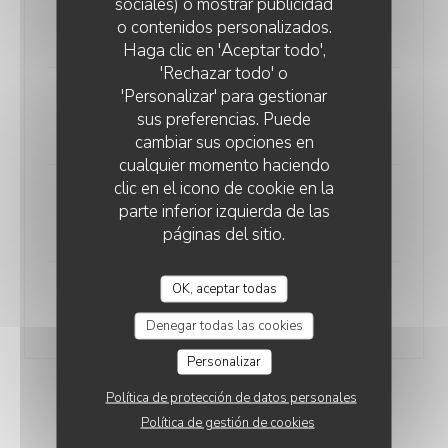
sociales) o mostrar publicidad
Entrée, Plat, Dessert
o contenidos personalizados.
27,00 EUR
Haga clic en 'Aceptar todo',
'Rechazar todo' o
'Personalizar' para gestionar
Entrée, Plat
sus preferencias. Puede
22,00 EUR
cambiar sus opciones en
cualquier momento haciendo
clic en el icono de cookie en la
Plat, Dessert
parte inferior izquierda de las
22,00 EUR
páginas del sitio.
OK, aceptar todas
Plat seul
18,00 EUR
Denegar todas las cookies
Personalizar
Política de protección de datos personales
ENTRÉES
Política de gestión de cookies
Au choix