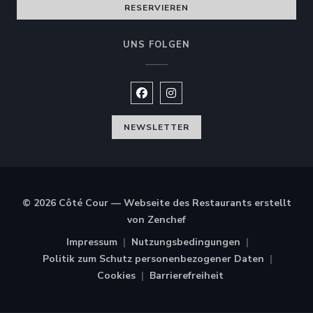
RESERVIEREN
UNS FOLGEN
Facebook ((öffnet ein neues Fe
Instagram ((öffnet ein ne
NEWSLETTER
© 2026 Côté Cour — Webseite des Restaurants erstellt
((öffnet ein neues Fenster)
von
Zenchef
Impressum
Nutzungsbedingungen
((öffnet ein neues Fenster))
((öffnet ein neues Fenste
Politik zum Schutz personenbezogener Daten
((öffnet ein neues Fenster))
Cookies
Barrierefreiheit
((öffnet ein neues Fenster))
((öffnet ein neues Fenster)