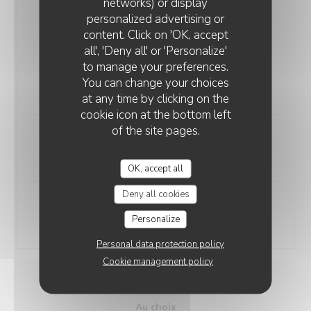
networks) or display
Entrée, Plat, Dessert
personalized advertising or
27,00 EUR
content. Click on 'OK, accept
all', 'Deny all' or 'Personalize'
to manage your preferences.
Entrée, Plat
You can change your choices
22,00 EUR
at any time by clicking on the
cookie icon at the bottom left
of the site pages.
Plat, Dessert
22,00 EUR
OK, accept all
Deny all cookies
Plat seul
Personalize
18,00 EUR
Personal data protection policy
Cookie management policy
ENTRÉES
Au choix