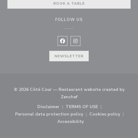
BOOK A TABLE
FOLLOW US
Facebook ((opens in a new win
Instagram ((opens in a ne
NEWSLETTER
© 2026 Côté Cour — Restaurant website created by
((opens in a new window))
Zenchef
Disclaimer
TERMS OF USE
((opens in a new window))
((opens in a new window
Personal data protection policy
Cookies policy
((opens in a new window))
((opens in a 
Accessibility
((opens in a new window))