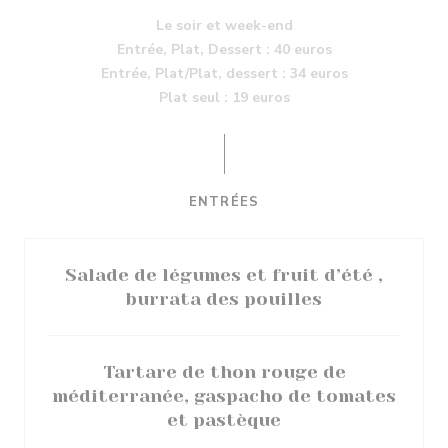
Le soir et week-end
Entrée, Plat, Dessert : 40 euros
Entrée, Plat/Plat, dessert : 34 euros
Plat seul : 19 euros
ENTRÉES
Salade de légumes et fruit d’été ,
burrata des pouilles
Tartare de thon rouge de
méditerranée, gaspacho de tomates
et pastèque