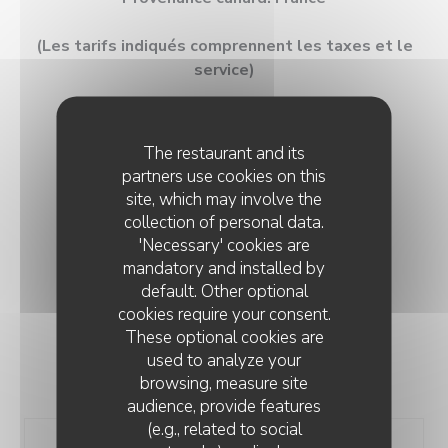
(Les tarifs indiqués comprennent les taxes et le
service)
The restaurant and its
partners use cookies on this
site, which may involve the
MENU DÉJEUNER
collection of personal data.
'Necessary' cookies are
Du mercredi au vendredi midi uniquement
mandatory and installed by
27,00 EUR
default. Other optional
cookies require your consent.
These optional cookies are
used to analyze your
browsing, measure site
FORMULES
audience, provide features
(e.g., related to social